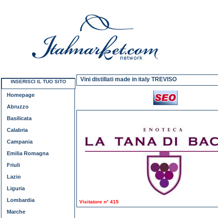
Vini distillati made in italy TREVISO
INSERISCI IL TUO SITO
Homepage
Abruzzo
Basilicata
Calabria
Campania
Emilia Romagna
Friuli
Lazio
Liguria
Lombardia
Visitatore n° 415
Marche