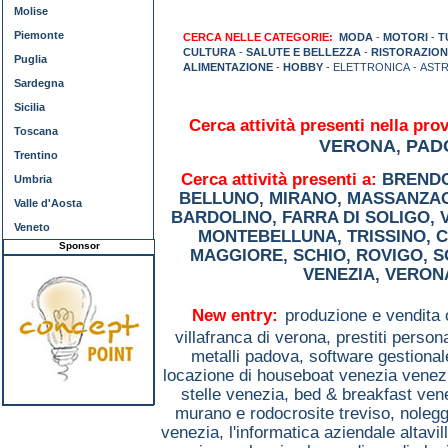
Molise
Piemonte
CERCA NELLE CATEGORIE:
MODA
-
MOTORI
-
T
CULTURA
-
SALUTE E BELLEZZA
-
RISTORAZION
Puglia
ALIMENTAZIONE
-
HOBBY
- ELETTRONICA - AST
Sardegna
Sicilia
Cerca attività presenti nella prov
Toscana
VERONA
PAD
,
Trentino
Cerca attività presenti a:
BREND
Umbria
BELLUNO
,
MIRANO
,
MASSANZA
Valle d'Aosta
BARDOLINO
,
FARRA DI SOLIGO
,
Veneto
MONTEBELLUNA
,
TRISSINO
,
C
Sponsor
MAGGIORE
,
SCHIO
,
ROVIGO
,
S
VENEZIA
,
VERON
New entry:
produzione e vendita 
villafranca di verona,
prestiti person
metalli padova,
software gestiona
locazione di houseboat venezia venez
stelle venezia,
bed & breakfast ven
murano e rodocrosite treviso,
nolegg
venezia,
l'informatica aziendale altavil