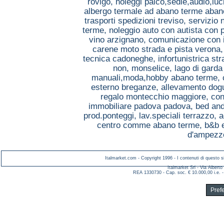
rovigo,
noleggi palco,sedie,audio,lu
albergo termale ad abano terme aba
trasporti spedizioni treviso,
servizio 
terme,
noleggio auto con autista con
vino arzignano,
comunicazione con i
carene moto strada e pista verona
tecnica cadoneghe,
infortunistrica s
non, monselice,
lago di gard
manuali,moda,hobby abano terme,
esterno breganze,
allevamento dog
regalo montecchio maggiore,
con
immobiliare padova padova,
bed and
prod.ponteggi, lav.speciali terrazzo,
a
centro comme abano terme,
b&b 
d'ampezzo
Italmarket.com - Copyright 1996 - I contenuti di questo si
Italmarket Srl - Via Albert
REA 1330730 - Cap. soc. € 10.000,00 i.e. -
Pref