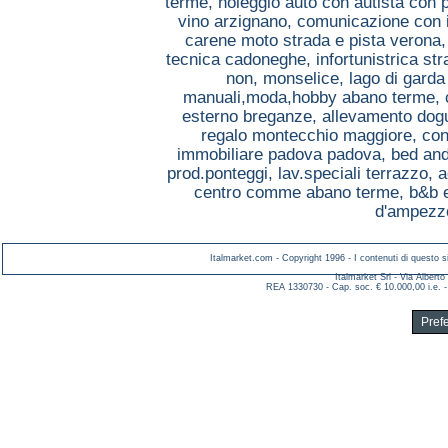
terme,
noleggio auto con autista con
vino arzignano,
comunicazione con i
carene moto strada e pista verona
tecnica cadoneghe,
infortunistrica s
non, monselice,
lago di gard
manuali,moda,hobby abano terme,
esterno breganze,
allevamento dog
regalo montecchio maggiore,
con
immobiliare padova padova,
bed and
prod.ponteggi, lav.speciali terrazzo,
a
centro comme abano terme,
b&b 
d'ampezzo
Italmarket.com - Copyright 1996 - I contenuti di questo si
Italmarket Srl - Via Albert
REA 1330730 - Cap. soc. € 10.000,00 i.e. -
Pref