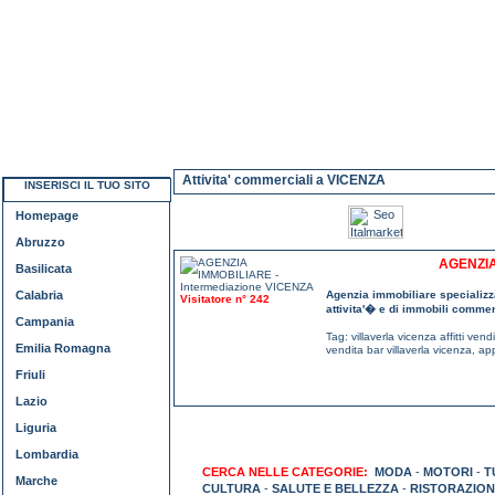
Attivita' commerciali a VICENZA
INSERISCI IL TUO SITO
Homepage
Abruzzo
AGENZIA
Basilicata
Calabria
Agenzia immobiliare specializza
Visitatore n° 242
attivita'� e di immobili commer
Campania
Tag:
villaverla vicenza affitti ven
Emilia Romagna
vendita bar villaverla vicenza
,
app
Friuli
Lazio
Liguria
Lombardia
CERCA NELLE CATEGORIE:
MODA
-
MOTORI
-
T
Marche
CULTURA
-
SALUTE E BELLEZZA
-
RISTORAZION