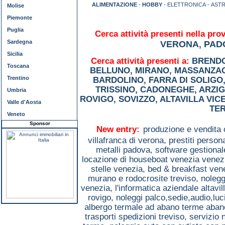
ALIMENTAZIONE
-
HOBBY
- ELETTRONICA - AST
Molise
Piemonte
Puglia
Cerca attività presenti nella prov
Sardegna
VERONA
PAD
,
Sicilia
Cerca attività presenti a:
BREND
Toscana
BELLUNO
,
MIRANO
,
MASSANZA
Trentino
BARDOLINO
,
FARRA DI SOLIGO
TRISSINO
,
CADONEGHE
,
ARZI
Umbria
ROVIGO
,
SOVIZZO
,
ALTAVILLA VIC
Valle d'Aosta
TE
Veneto
Sponsor
New entry:
produzione e vendita 
villafranca di verona,
prestiti person
metalli padova,
software gestiona
locazione di houseboat venezia venez
stelle venezia,
bed & breakfast ven
murano e rodocrosite treviso,
nolegg
venezia,
l'informatica aziendale altavil
rovigo,
noleggi palco,sedie,audio,lu
albergo termale ad abano terme aba
trasporti spedizioni treviso,
servizio 