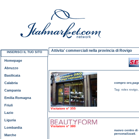
Attivita' commerciali nella provincia di Rovigo
INSERISCI IL TUO SITO
Homepage
Abruzzo
Basilicata
Calabria
compro oro,pago 
Tag:
rolex rovigo
Campania
Emilia Romagna
Friuli
Visitatore n° 355
Lazio
Liguria
Visitatore n° 380
Lombardia
nuovo centro di 
personalizzati.
Marche