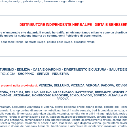
,
dimagrire rovigo
,
palestra rovigo
,
benessere rovigo
,
dieta rovigo
,
DISTRIBUTORE INDIPENDENTE HERBALIFE - DIETA E BENESSE
e e' un portale che riguarda il mondo herbalife. mi chiamo franco milani e sono un distributo
ife unisce la nutrizione interna ed esterna con l ' obiettivo di stare meglio.
,
benessere rovigo
,
herbalife rovigo
,
perdita peso rovigo
,
dimagrire rovigo
,
TURISMO
-
EDILIZIA
-
CASA E GIARDINO
-
DIVERTIMENTO E CULTURA
-
SALUTE E 
TROLOGIA -
SHOPPING
-
SERVIZI
-
INDUSTRIA
VENEZIA
BELLUNO
VICENZA
VERONA
PADOVA
ROVIG
 presenti nella provincia di:
,
,
,
,
,
ERONA
,
ERACLEA
,
BELLUNO
,
MIRANO
,
MASSANZAGO
,
PASTRENGO
,
BREGANZE
,
MONSELI
ONEGHE
,
ARZIGNANO
,
MONTECCHIO MAGGIORE
,
SCHIO
,
ROVIGO
,
SOVIZZO
,
ALTAVILLA V
PADOVA
,
eakfast, agriturismo villafranca di verona,
prestiti personali online abano terme,
compro oro - com
venezia,
lo shop on-line di arredo montebelluna,
hotel 4 stelle venezia,
bed & breakfast venezia,
v
elle venezia,
l'informatica aziendale altavilla vicentina,
vendita vini e affini mirano,
gioielleria rovig
 terme,
eventi e comunicazione schio,
traslochi trasporti spedizioni treviso,
servizio ncc-taxi bellun
ori vino arzignano,
comunicazione con internet trissino,
centro di dimagrimento rovigo,
carene mot
ontecchio maggiore,
ristorante di pesce e non, monselice,
lago di garda verona,
giunti rotanti sovi
evamento dogue de bordeaux brendola,
bomboniere e articoli regalo montecchio maggiore,
contrac