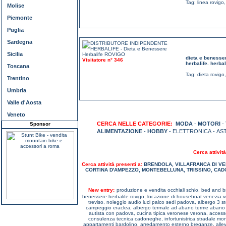
Tag:
linea rovigo
Molise
Piemonte
Puglia
Sardegna
Sicilia
dieta e benesser
Visitatore n° 346
herbalife. herbal
Toscana
Tag:
dieta rovigo
Trentino
Umbria
Valle d'Aosta
Veneto
CERCA NELLE CATEGORIE:
MODA
-
MOTORI
-
Sponsor
ALIMENTAZIONE
-
HOBBY
- ELETTRONICA - AS
Cerca attività
Cerca attività presenti a:
BRENDOLA
,
VILLAFRANCA DI V
CORTINA D'AMPEZZO
,
MONTEBELLUNA
,
TRISSINO
,
CAD
New entry:
produzione e vendita occhiali schio,
bed and br
benessere herbalife rovigo,
locazione di houseboat venezia 
treviso,
noleggio audio luci palco sedi padova,
albergo 3 st
campeggio eraclea,
albergo termale ad abano terme abano
autista con padova,
cucina tipica veronese verona,
access
consulenza tecnica cadoneghe,
infortunistrica stradale m
appartamenti bardolino,
arredamento esterno breganze,
all