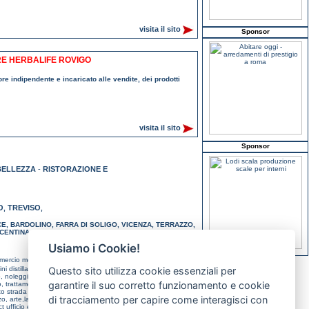
visita il sito
Sponsor
RE HERBALIFE ROVIGO
re indipendente e incaricato alle vendite, dei prodotti
visita il sito
Sponsor
BELLEZZA
-
RISTORAZIONE E
O
TREVISO
,
,
CE
,
BARDOLINO
,
FARRA DI SOLIGO
,
VICENZA
,
TERRAZZO
,
ICENTINA
,
TREVISO
,
VENEZIA
,
VERONA
,
ABANO TERME
,
Usiamo i Cookie!
mercio metalli padova,
software gestionale sovizzo,
dieta e
ini distillati made in italy treviso,
Questo sito utilizza cookie essenziali per
vetro di murano e rodocrosite
o,
noleggi palco,sedie,audio,luci padova,
vendita articoli da
garantire il suo corretto funzionamento e cookie
o,
trattamenti e cure termali abano terme,
noleggio auto con
o strada e pista verona,
trattamento termico massanzago,
di tracciamento per capire come interagisci con
zzo,
arte,lavori manuali,moda,hobby abano terme,
camere e
t ufficio e negozi farra di soligo,
agenzia immobiliare padova