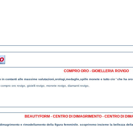
COMPRO ORO - GIOIELLERIA ROVIGO
in contanti alle massime valutazioni,orologi,medaglie,spille monete e tutto cio ' che ha o
,
compro oro rovigo
,
gioielli rovigo
,
monete rovigo
,
diamanti rovigo
,
BEAUTYFORM - CENTRO DI DIMAGRIMENTO - CENTRO DI DI
dimagrimento e rimodellamento della figura femminile. scopriremo insieme la bellezza della 