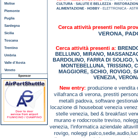
Molise
CULTURA
-
SALUTE E BELLEZZA
-
RISTORAZION
ALIMENTAZIONE
-
HOBBY
- ELETTRONICA - AST
Piemonte
Puglia
Sardegna
Cerca attività presenti nella prov
VERONA
PAD
,
Sicilia
Toscana
Cerca attività presenti a:
BREND
Trentino
BELLUNO
,
MIRANO
,
MASSANZA
Umbria
BARDOLINO
,
FARRA DI SOLIGO
,
Valle d'Aosta
MONTEBELLUNA
,
TRISSINO
,
C
Veneto
MAGGIORE
,
SCHIO
,
ROVIGO
,
S
Sponsor
VENEZIA
,
VERON
New entry:
produzione e vendita 
villafranca di verona,
prestiti person
metalli padova,
software gestiona
locazione di houseboat venezia venez
stelle venezia,
bed & breakfast ven
murano e rodocrosite treviso,
nolegg
venezia,
l'informatica aziendale altavil
rovigo,
noleggi palco,sedie,audio,lu