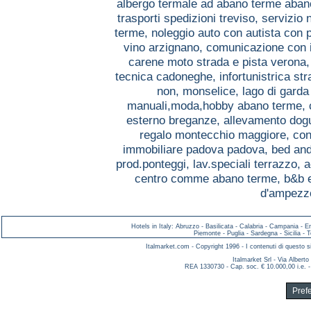
albergo termale ad abano terme aba
trasporti spedizioni treviso,
servizio 
terme,
noleggio auto con autista con
vino arzignano,
comunicazione con i
carene moto strada e pista verona
tecnica cadoneghe,
infortunistrica s
non, monselice,
lago di gard
manuali,moda,hobby abano terme,
esterno breganze,
allevamento dog
regalo montecchio maggiore,
con
immobiliare padova padova,
bed and
prod.ponteggi, lav.speciali terrazzo,
a
centro comme abano terme,
b&b 
d'ampezzo
Hotels in Italy
:
Abruzzo
-
Basilicata
-
Calabria
-
Campania
-
E
Piemonte
-
Puglia
-
Sardegna
-
Sicilia
-
T
Italmarket.com - Copyright 1996 - I contenuti di questo si
Italmarket Srl - Via Albert
REA 1330730 - Cap. soc. € 10.000,00 i.e. -
Pref