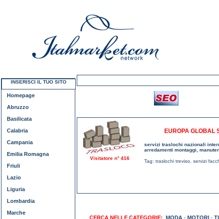
INSERISCI IL TUO SITO
Homepage
Abruzzo
Basilicata
Calabria
EUROPA GLOBAL S
Campania
servizi traslochi nazionali inte
arredamenti montaggi, manuten
Emilia Romagna
Visitatore n° 416
Tag:
traslochi treviso
,
servizi facc
Friuli
Lazio
Liguria
Lombardia
Marche
CERCA NELLE CATEGORIE:
MODA
-
MOTORI
-
T