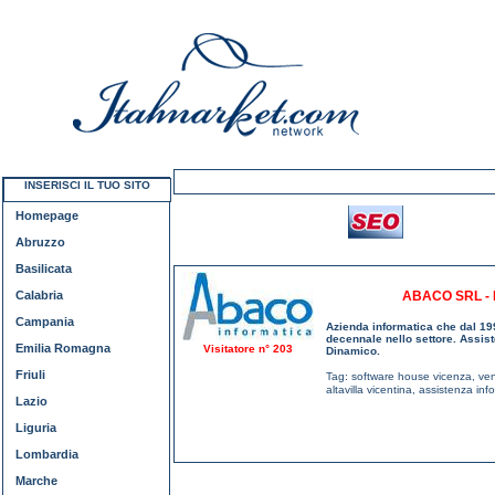
INSERISCI IL TUO SITO
Homepage
Abruzzo
Basilicata
Calabria
ABACO SRL - 
Campania
Azienda informatica che dal 19
decennale nello settore. Assist
Emilia Romagna
Visitatore n° 203
Dinamico.
Friuli
Tag:
software house vicenza
,
ven
altavilla vicentina
,
assistenza info
Lazio
Liguria
Lombardia
Marche