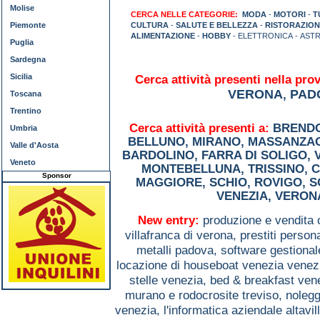
Molise
CERCA NELLE CATEGORIE:
MODA
-
MOTORI
-
T
Piemonte
CULTURA
-
SALUTE E BELLEZZA
-
RISTORAZION
ALIMENTAZIONE
-
HOBBY
- ELETTRONICA - AST
Puglia
Sardegna
Sicilia
Cerca attività presenti nella prov
VERONA
PAD
,
Toscana
Trentino
Cerca attività presenti a:
BREND
Umbria
BELLUNO
,
MIRANO
,
MASSANZA
Valle d'Aosta
BARDOLINO
,
FARRA DI SOLIGO
,
Veneto
MONTEBELLUNA
,
TRISSINO
,
C
Sponsor
MAGGIORE
,
SCHIO
,
ROVIGO
,
S
VENEZIA
,
VERON
New entry:
produzione e vendita 
villafranca di verona,
prestiti person
metalli padova,
software gestiona
locazione di houseboat venezia venez
stelle venezia,
bed & breakfast ven
murano e rodocrosite treviso,
nolegg
venezia,
l'informatica aziendale altavil