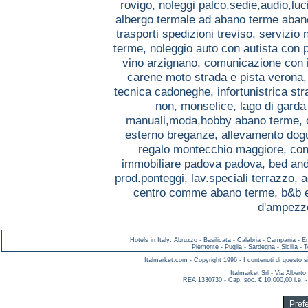
rovigo,
noleggi palco,sedie,audio,lu
albergo termale ad abano terme aba
trasporti spedizioni treviso,
servizio 
terme,
noleggio auto con autista con
vino arzignano,
comunicazione con i
carene moto strada e pista verona
tecnica cadoneghe,
infortunistrica s
non, monselice,
lago di gard
manuali,moda,hobby abano terme,
esterno breganze,
allevamento dog
regalo montecchio maggiore,
con
immobiliare padova padova,
bed and
prod.ponteggi, lav.speciali terrazzo,
a
centro comme abano terme,
b&b 
d'ampezzo
Hotels in Italy
:
Abruzzo
-
Basilicata
-
Calabria
-
Campania
-
E
Piemonte
-
Puglia
-
Sardegna
-
Sicilia
-
T
Italmarket.com - Copyright 1996 - I contenuti di questo si
Italmarket Srl - Via Albert
REA 1330730 - Cap. soc. € 10.000,00 i.e. -
Pref