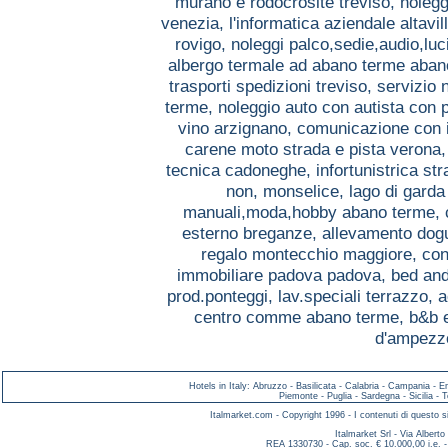
murano e rodocrosite treviso,
nolegg
venezia,
l'informatica aziendale altavil
rovigo,
noleggi palco,sedie,audio,lu
albergo termale ad abano terme aba
trasporti spedizioni treviso,
servizio 
terme,
noleggio auto con autista con
vino arzignano,
comunicazione con i
carene moto strada e pista verona
tecnica cadoneghe,
infortunistrica s
non, monselice,
lago di gard
manuali,moda,hobby abano terme,
esterno breganze,
allevamento dog
regalo montecchio maggiore,
con
immobiliare padova padova,
bed and
prod.ponteggi, lav.speciali terrazzo,
a
centro comme abano terme,
b&b 
d'ampezzo
Hotels in Italy
:
Abruzzo
-
Basilicata
-
Calabria
-
Campania
-
E
Piemonte
-
Puglia
-
Sardegna
-
Sicilia
-
T
Italmarket.com - Copyright 1996 - I contenuti di questo si
Italmarket Srl - Via Albert
REA 1330730 - Cap. soc. € 10.000,00 i.e. -