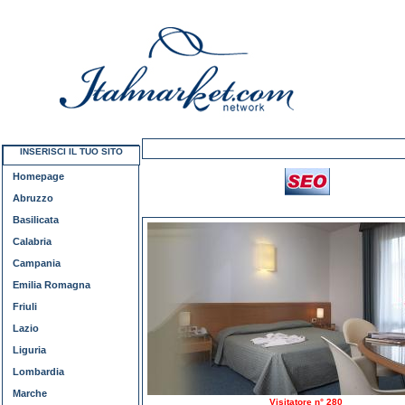
INSERISCI IL TUO SITO
Homepage
Abruzzo
Basilicata
Calabria
Campania
Emilia Romagna
Friuli
Lazio
Liguria
Lombardia
Marche
Visitatore n° 280