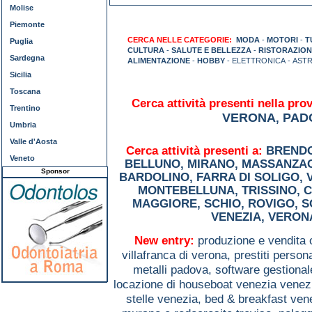
Molise
Piemonte
CERCA NELLE CATEGORIE:
MODA
-
MOTORI
-
T
Puglia
CULTURA
-
SALUTE E BELLEZZA
-
RISTORAZION
Sardegna
ALIMENTAZIONE
-
HOBBY
- ELETTRONICA - AST
Sicilia
Toscana
Cerca attività presenti nella prov
Trentino
VERONA
PAD
,
Umbria
Valle d'Aosta
Cerca attività presenti a:
BREND
Veneto
BELLUNO
,
MIRANO
,
MASSANZA
Sponsor
BARDOLINO
,
FARRA DI SOLIGO
,
MONTEBELLUNA
,
TRISSINO
,
C
MAGGIORE
,
SCHIO
,
ROVIGO
,
S
VENEZIA
,
VERON
New entry:
produzione e vendita 
villafranca di verona,
prestiti person
metalli padova,
software gestiona
locazione di houseboat venezia venez
stelle venezia,
bed & breakfast ven