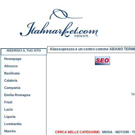
Abassoprezzo e un centro comme ABANO TERM
INSERISCI IL TUO SITO
Homepage
Abruzzo
Basilicata
Calabria
Campania
No
Emilia Romagna
Friuli
Lazio
Liguria
Lombardia
Marche
CERCA NELLE CATEGORIE:
MODA
-
MOTORI
-
T