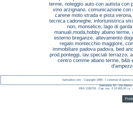
terme,
noleggio auto con autista con
vino arzignano,
comunicazione con i
carene moto strada e pista verona
tecnica cadoneghe,
infortunistrica s
non, monselice,
lago di gard
manuali,moda,hobby abano terme,
esterno breganze,
allevamento dog
regalo montecchio maggiore,
con
immobiliare padova padova,
bed and
prod.ponteggi, lav.speciali terrazzo,
a
centro comme abano terme,
b&b 
d'ampezzo
Italmarket.com - Copyright 1996 - I contenuti di questo si
Italmarket Srl - Via Albert
REA 1330730 - Cap. soc. € 10.000,00 i.e. -
Pref