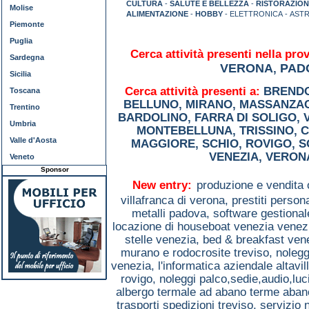
CULTURA
-
SALUTE E BELLEZZA
-
RISTORAZION
Molise
ALIMENTAZIONE
-
HOBBY
- ELETTRONICA - AST
Piemonte
Puglia
Cerca attività presenti nella prov
Sardegna
VERONA
PAD
,
Sicilia
Cerca attività presenti a:
BREND
Toscana
BELLUNO
,
MIRANO
,
MASSANZA
Trentino
BARDOLINO
,
FARRA DI SOLIGO
,
Umbria
MONTEBELLUNA
,
TRISSINO
,
C
Valle d'Aosta
MAGGIORE
,
SCHIO
,
ROVIGO
,
S
VENEZIA
,
VERON
Veneto
Sponsor
New entry:
produzione e vendita 
villafranca di verona,
prestiti person
metalli padova,
software gestiona
locazione di houseboat venezia venez
stelle venezia,
bed & breakfast ven
murano e rodocrosite treviso,
nolegg
venezia,
l'informatica aziendale altavil
rovigo,
noleggi palco,sedie,audio,lu
albergo termale ad abano terme aba
trasporti spedizioni treviso,
servizio 