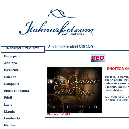
Vendita vini e affini MIRANO
INSERISCI IL TUO SITO
Homepage
Abruzzo
ENOTECA ON 
Basilicata
Calabria
enoteca le cantin
anche online. nell
potete ricevere c
Campania
il mondo. locale 
disposizione.
Emilia Romagna
Tag:
vendita vino
Friuli
venezia
,
acquisto
Lazio
Liguria
Visitatore n° 438
Lombardia
Marche