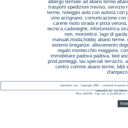
albergo termale ad abano terme aba
trasporti spedizioni treviso,
servizio 
terme,
noleggio auto con autista con
vino arzignano,
comunicazione con i
carene moto strada e pista verona
tecnica cadoneghe,
infortunistrica s
non, monselice,
lago di gard
manuali,moda,hobby abano terme,
esterno breganze,
allevamento dog
regalo montecchio maggiore,
con
immobiliare padova padova,
bed and
prod.ponteggi, lav.speciali terrazzo,
a
centro comme abano terme,
b&b 
d'ampezzo
Italmarket.com - Copyright 1996 - I contenuti di questo si
Italmarket Srl - Via Albert
REA 1330730 - Cap. soc. € 10.000,00 i.e. -
Pref