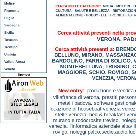
Molise
CERCA NELLE CATEGORIE:
MODA
-
MOTORI
-
T
Piemonte
CULTURA
-
SALUTE E BELLEZZA
-
RISTORAZION
ALIMENTAZIONE
-
HOBBY
- ELETTRONICA - AST
Puglia
Sardegna
Cerca attività presenti nella prov
Sicilia
VERONA
PAD
,
Toscana
Trentino
Cerca attività presenti a:
BREND
BELLUNO
,
MIRANO
,
MASSANZA
Umbria
BARDOLINO
,
FARRA DI SOLIGO
,
Valle d'Aosta
MONTEBELLUNA
,
TRISSINO
,
C
Veneto
MAGGIORE
,
SCHIO
,
ROVIGO
,
S
Sponsor
VENEZIA
,
VERON
New entry:
produzione e vendita 
villafranca di verona,
prestiti person
metalli padova,
software gestiona
locazione di houseboat venezia venez
stelle venezia,
bed & breakfast ven
murano e rodocrosite treviso,
nolegg
venezia,
l'informatica aziendale altavil
rovigo,
noleggi palco,sedie,audio,lu