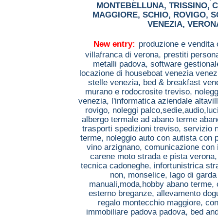
MONTEBELLUNA
,
TRISSINO
,
C
MAGGIORE
,
SCHIO
,
ROVIGO
,
S
VENEZIA
,
VERON
New entry:
produzione e vendita 
villafranca di verona,
prestiti person
metalli padova,
software gestiona
locazione di houseboat venezia venez
stelle venezia,
bed & breakfast ven
murano e rodocrosite treviso,
nolegg
venezia,
l'informatica aziendale altavil
rovigo,
noleggi palco,sedie,audio,lu
albergo termale ad abano terme aba
trasporti spedizioni treviso,
servizio 
terme,
noleggio auto con autista con
vino arzignano,
comunicazione con i
carene moto strada e pista verona
tecnica cadoneghe,
infortunistrica s
non, monselice,
lago di gard
manuali,moda,hobby abano terme,
esterno breganze,
allevamento dog
regalo montecchio maggiore,
con
immobiliare padova padova,
bed and