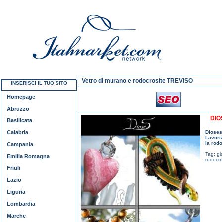
Vetro di murano e rodocrosite TREVISO
INSERISCI IL TUO SITO
Homepage
Abruzzo
DIO
Basilicata
Calabria
Dioses 
Lavori
la rodo
Campania
Tag:
gi
Emilia Romagna
rodocro
Friuli
Lazio
Liguria
Lombardia
Marche