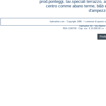
prod.ponteggi, lav.speciali terrazzo,
a
centro comme abano terme,
b&b 
d'ampezzo
Italmarket.com - Copyright 1996 - I contenuti di questo si
Italmarket Srl - Via Albert
REA 1330730 - Cap. soc. € 10.000,00 i.e. -
Pref