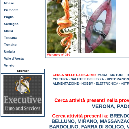
Molise
Piemonte
Puglia
Sardegna
Sicilia
Toscana
Trentino
Umbria
Visitatore n° 390
Valle d'Aosta
Veneto
Sponsor
CERCA NELLE CATEGORIE:
MODA
-
MOTORI
-
T
CULTURA
-
SALUTE E BELLEZZA
-
RISTORAZION
ALIMENTAZIONE
-
HOBBY
- ELETTRONICA - AST
Cerca attività presenti nella prov
VERONA
PAD
,
Cerca attività presenti a:
BREND
BELLUNO
,
MIRANO
,
MASSANZA
BARDOLINO
,
FARRA DI SOLIGO
,