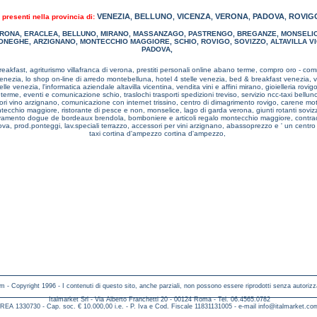
VENEZIA
BELLUNO
VICENZA
VERONA
PADOVA
ROVIG
 presenti nella provincia di:
,
,
,
,
,
ERONA
,
ERACLEA
,
BELLUNO
,
MIRANO
,
MASSANZAGO
,
PASTRENGO
,
BREGANZE
,
MONSELI
ONEGHE
,
ARZIGNANO
,
MONTECCHIO MAGGIORE
,
SCHIO
,
ROVIGO
,
SOVIZZO
,
ALTAVILLA V
PADOVA
,
eakfast, agriturismo villafranca di verona,
prestiti personali online abano terme,
compro oro - com
venezia,
lo shop on-line di arredo montebelluna,
hotel 4 stelle venezia,
bed & breakfast venezia,
v
elle venezia,
l'informatica aziendale altavilla vicentina,
vendita vini e affini mirano,
gioielleria rovig
 terme,
eventi e comunicazione schio,
traslochi trasporti spedizioni treviso,
servizio ncc-taxi bellun
ori vino arzignano,
comunicazione con internet trissino,
centro di dimagrimento rovigo,
carene mot
ontecchio maggiore,
ristorante di pesce e non, monselice,
lago di garda verona,
giunti rotanti sovi
evamento dogue de bordeaux brendola,
bomboniere e articoli regalo montecchio maggiore,
contrac
dova,
prod.ponteggi, lav.speciali terrazzo,
accessori per vini arzignano,
abassoprezzo e ' un centr
taxi cortina d'ampezzo cortina d'ampezzo,
m - Copyright 1996 - I contenuti di questo sito, anche parziali, non possono essere riprodotti senza autorizz
Italmarket Srl - Via Alberto Franchetti 20 - 00124 Roma - Tel. 06.4565.0782
REA 1330730 - Cap. soc. € 10.000,00 i.e. - P. Iva e Cod. Fiscale 11831131005 - e-mail
info@italmarket.co