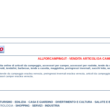
ALLFORCAMPING.IT - VENDITA ARTICOLI DA CA
ita online di articoli da campeggio, accessori per camper, accessori per roulotte, tende da
notti, tendalini, barbecue, tende a casetta, maggiolina, preingressi invernali, sacchi letto, 
tende da campeggio eraclea venezia
,
preingressi invernali eraclea venezia
,
articoli da campeggi
ssori camper eraclea venezia
,
TURISMO
-
EDILIZIA
-
CASA E GIARDINO
-
DIVERTIMENTO E CULTURA
-
SALUTE E 
TROLOGIA -
SHOPPING
-
SERVIZI
-
INDUSTRIA