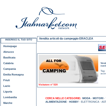
Vendita articoli da campeggio ERACLEA
INSERISCI IL TUO SITO
Homepage
Abruzzo
Basilicata
Calabria
Vend
cuci
Campania
Tag:
acce
Emilia Romagna
Friuli
Visitatore n° 520
Lazio
Liguria
Lombardia
CERCA NELLE CATEGORIE:
MODA
-
MOTORI
-
ALIMENTAZIONE
-
HOBBY
- ELETTRONICA - AS
Marche