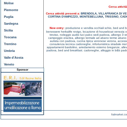
Molise
Cerca attività
Piemonte
Cerca attività presenti a:
BRENDOLA
,
VILLAFRANCA DI V
Puglia
CORTINA D'AMPEZZO
,
MONTEBELLUNA
,
TRISSINO
,
CAD
Sardegna
New entry:
produzione e vendita occhiali schio,
bed and br
Sicilia
benessere herbalife rovigo,
locazione di houseboat venezia 
treviso,
noleggio audio luci palco sedi padova,
albergo 3 st
Toscana
campeggio eraclea,
albergo termale ad abano terme abano
autista con padova,
cucina tipica veronese verona,
access
Trentino
consulenza tecnica cadoneghe,
infortunistrica stradale m
appartamenti bardolino,
arredamento esterno breganze,
all
padova,
bed and breakfast. cadoneghe,
alloggio in b&b pa
Umbria
Valle d'Aosta
Veneto
Sponsor
Italmarket.co