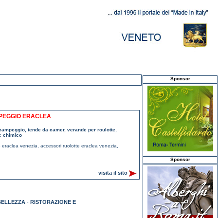
Sponsor
MPEGGIO ERACLEA
 campeggio, tende da camer, verande per roulotte,
wc chimico
o eraclea venezia
,
accessori ruolotte eraclea venezia
,
Sponsor
visita il sito
BELLEZZA
-
RISTORAZIONE E