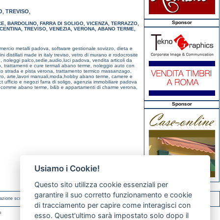
O
TREVISO
,
,
Sponsor
CE
,
BARDOLINO
,
FARRA DI SOLIGO
,
VICENZA
,
TERRAZZO
,
ICENTINA
,
TREVISO
,
VENEZIA
,
VERONA
,
ABANO TERME
,
mercio metalli padova,
software gestionale sovizzo,
dieta e
ini distillati made in italy treviso,
vetro di murano e rodocrosite
o,
noleggi palco,sedie,audio,luci padova,
vendita articoli da
o,
trattamenti e cure termali abano terme,
noleggio auto con
o strada e pista verona,
trattamento termico massanzago,
zzo,
arte,lavori manuali,moda,hobby abano terme,
camere e
t ufficio e negozi farra di soligo,
agenzia immobiliare padova
o comme abano terme,
b&b e appartamenti di charme verona,
Sponsor
Usiamo i Cookie!
Questo sito utilizza cookie essenziali per
garantire il suo corretto funzionamento e cookie
azione scritta.
di tracciamento per capire come interagisci con
m
esso. Quest'ultimo sarà impostato solo dopo il